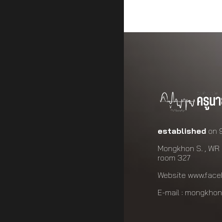
established
on 
Mongkhon S. , WR 
room 327
Website
www.face
E-mail : mongkhon