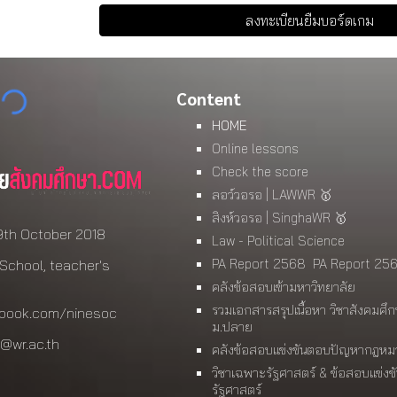
ลงทะเบียนยืมบอร์ดเกม
Content
HOME
Online lessons
Check the score
ลอว์วอรอ | LAWWR 🥇
สิงห์วอรอ | SinghaWR 🥇
9th October 2018
Law - Political Science
PA Report 2568
PA Report 25
School, teacher's
คลังข้อสอบเข้ามหาวิทยาลัย
รวมเอกสารสรุปเนื้อหา วิชาสังคมศึ
book.com/ninesoc
ม.ปลาย
@wr.ac.th
คลังข้อสอบแข่งขันตอบปัญหากฎหม
วิชาเฉพาะรัฐศาสตร์ & ข้อสอบแข่งข
รัฐศาสตร์