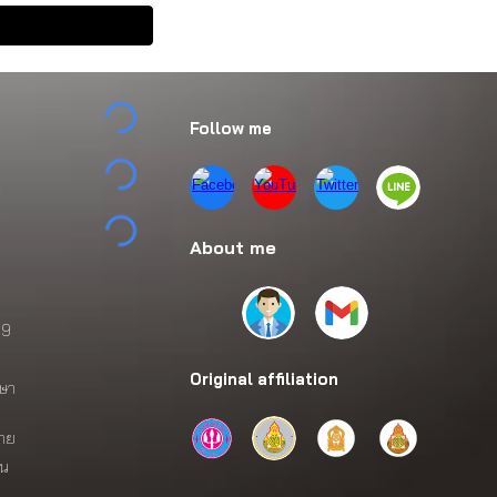
Follow me
About me
69
Original affiliation
กษา
าย
ัน