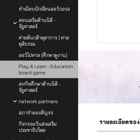
ทำเนียบนักเรียนลอว์วอรอ
สอนเสริมด้านนิติ -
รัฐศาสตร์
ค่ายต้นกล้าตุลาการ | ศาล
ยุติธรรม
ลอว์ไปศาล [ศึกษาดูงาน]
Play & Learn : Education
board game
สหกิจศึกษาด้านนิติ -
รัฐศาสตร์
network partners
สภาจำลองสัญจร
รายละเอียดของโค
กิจกรรมวันส่งเสริม
ประชาธิปไตย