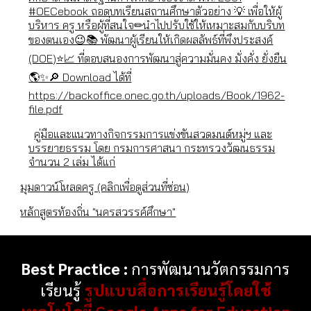
#OECebook ถอดบทเรียนสถานศึกษาตัวอย่าง 💡 เพื่อให้ผู้
บริหาร ครู หรือผู้ที่สนใจ✏นำไปปรับใช้ให้เหมาะสมกับบริบท
ของตนเอง😉📚 พัฒนาผู้เรียนให้เกิดผลลัพธ์ที่พึงประสงค์
(DOE)⭐📈 ที่ตอบสนองการพัฒนาสู่ความมั่นคง มั่งคั่ง ยั่งยืน
🌎✨🔎 Download ได้ที่
https://backoffice.onec.go.th/uploads/Book/1962-
file.pdf
คู่มือและแนวทางกิจกรรมการแข่งขันสวดมนต์หมู่ฯ และ
บรรยายธรรม โดย กรมการศาสนา กระทรวงวัฒนธรรม
จำนวน 2 เล่ม ได้แก่
มุมดาวน์โหลดครู (คลิกเพื่อดูส่วนที่ซ่อน)
หลักสูตรท้องถิ่น "นครสวรรค์ศึกษา"
Best Practice :
การพัฒนานวัตกรรมการ
เรียนรู้
รูปแบบสื่อการเรียนรู้โดยใช้