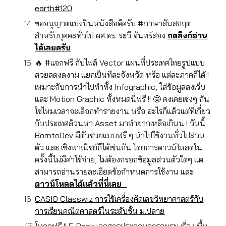
earth#120
ขออนุญาตแบ่งปันหนังสือดีครับ #ภาษาสันสกฤต
สำหรับบุคคลทั่วไป ผศ.ดร. ระวี จันทร์ส่อง
กดลิงก์อ่าน
ได้เลยครับ
🔥 #แจกฟรี กับไฟล์ Vector แผนที่ประเทศไทยรูปแบบ
สวยสดงดงาม แยกเป็นทีละจังหวัด หรือ แต่ละภาคก็ได้ !
เหมาะกับการนำไปทำทั้ง Infographic, ใส่ข้อมูลลงเว็บ
และ Motion Graphic ทั้งหมดนี่ฟรี !! 🤩 คงเคยเซงๆ กัน
ใช่ไหมเวลาจะเลือกทำรายงาน หรือ อะไรก็แล้วแต่ที่เกี่ยว
กับประเทศล้วนหา Asset มาทำยากเหลือเกินน ! วันนี้
BorntoDev มีตัวช่วยแบบฟรี ๆ นำไปใช้งานทั่วไปส่วน
ตัว และ เชิงพาณิชย์ก็ได้เช่นกัน โดยการดาวน์โหลดใน
ครั้งนี้ไม่มีค่าใช้จ่าย, ไม่ต้องกรอกข้อมูลส่วนตัวใดๆ แต่
สามารถอ่านรายละเอียดข้อกำหนดการใช้งาน และ
ดาวน์โหลดได้แล้วที่นี่เลย
CASIO Classwiz การใช้เครื่องคิดเลขวิทยาศาสตร์กับ
การเรียนคณิตศาสตร์ในระดับชั้น ม.ปลาย