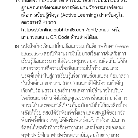
โหลดฟรี !! E-Book เอกสารประกอบการอบรม เรื่อง พื้น
ฐานของบอร์ดเกมและการพัฒนานวัตกรรมบอร์ดเกม
เพื่อการเรียนรู้เชิงรุก (Active Learning) สำหรับครูใน
ศตวรรษที่ 21 จาก
https://online.pubhtml5.com/dhif/lmau
หรือ
สามารถสแกน QR Code ด้านล่างได้เลย
หนังสือห้องเรียนเปลี่ยนวัฒนธรรม: สันติภาพศึกษา (Peace
Education)
สองปีที่ผ่านมามีนโยบายเรื่องการส่งเสริมการ
เรียนรู้วัฒนธรรม เราได้จัดประชุมระดมความคิดเห็น ได้ขัอ
เสนอว่าควานตีความเรื่องวัฒนธรรมให้กว้าง และแสวง
ประเด็นที่นำไปสู่การเรียนรู้เพื่อการเปลี่ยนแปลง ต่อมาสถา
บันสื่อเด็กและเยาวชน (สสย.) และภาคีได้ให้ความสำคัญ
เกี่ยวกับวัฒนธรรมของอำนาจและการใชัอำนาจในบริบท
โรงเรียนและบ้าน จึงได้เชิญคุณอวยพร เขื้อนแก้ว มาจัดการ
อบรมให้ และต่อมาได้เขียนต้นฉบับหนังสือให้แนวคิดเบื้อง
หลังให้ด้วย สสย.ได้จัดพิมพ์ครั้งแรก และ สพฐ.ได้ขอมาจัด
พิมพ์ครั้งที่สอง
สพฐ.ได้จัดพิมพ์เสร็จแล้ว กำลังดำเนินการ
จัดส่งให้เขตพื้นที่การศึกษาทุกแห่ง และห้องสมุดของคณะ
ครุศาสตร์/ศึกษาศาสตร์ของสถาบันอุดมศึกษาทุกแห่ง