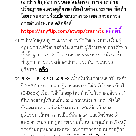
เอกสาร
#คู่มือการขับเคลื่อนโครงการพัฒนาตาม
ปรัชญาของเศรษฐกิจพอเพียงในต่างประเทศ
จัดทำ
โดย กรมความร่วมมือระหว่างประเทศ
#กระทรวง
การต่างประเทศ
คลิกลิงค์
https://anyflip.com/atwxp/crar
หรือ
คลิกที่นี้
#สำหรับคุณครู #แนวทางการจัดกิจกรรมการเรียนรู้
กฎหมายในชีวิตประจำวัน สำหรับผู้เรียนระดับการศึกษา
ขั้นพื้นฐาน โดย สำนักงานคณะกรรมการการศึกษาขั้น
พื้นฐาน กระทรวงศึกษาธิการ ร่วมกับ กระทรวง
ยุติธรรม
คลิก
👩🏼‍🤝‍👩🏻👩🏽‍🤝‍👩🏼 เนื่องในวันเด็กแห่งชาติประจำ
ปี 2564 ประธานศาลฎีกาขอมอบหนังสืออิเล็กทรอนิกส์
(E-Book) เรื่อง “เด็กไทยยุคใหม่ก้าวไปกับศาลยุติธรรม”
เป็นของขวัญให้แก่เด็กและเยาวชนทั่วประเทศ เพื่อให้
ข้อมูลและความรู้แก่เด็กและเยาวชนเกี่ยวกับศาล
ยุติธรรม เส้นทางการเป็นผู้พิพากษา และสิทธิของเด็ก
และเยาวชนตามกฎหมาย รวมทั้งแนะนำศูนย์การเรียนรู้
ทางด้านกฎหมายและกระบวนการทางศาล ณ ศาลฎีกา