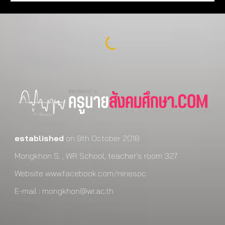
established
on 9th October 2018
Mongkhon S. , WR School, teacher's room 327
Website
www.facebook.com/ninesoc
E-mail : mongkhon@wr.ac.th