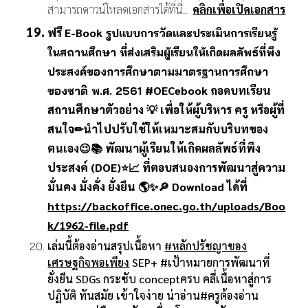
สามารถดาวน์โหลดเอกสารได้ที่นี่..
คลิกเพื่อเปิดเอกสาร
ฟรี E-Book
รูปแบบการวัดและประเมินการเรียนรู้
ในสถานศึกษา ที่ส่งเสริมผู้เรียนให้เกิดผลลัพธ์ที่พึง
ประสงค์ของการศึกษาตามมาตรฐานการศึกษา
#OECebook ถอดบทเรียน
ของชาติ พ.ศ. 2561
สถานศึกษาตัวอย่าง 💡 เพื่อให้ผู้บริหาร ครู หรือผู้ที่
สนใจ✏นำไปปรับใช้ให้เหมาะสมกับบริบทของ
ตนเอง😉📚 พัฒนาผู้เรียนให้เกิดผลลัพธ์ที่พึง
ประสงค์ (DOE)⭐📈 ที่ตอบสนองการพัฒนาสู่ความ
มั่นคง มั่งคั่ง ยั่งยืน 🌎✨🔎 Download ได้ที่
https://backoffice.onec.go.th/uploads/Boo
k/1962-file.pdf
เล่มนี้ต้องอ่านสรุปเนื้อหา
#หลักปรัชญาของ
เศรษฐกิจพอเพียง
SEP+
#เป้าหมายการพัฒนาที่
ยั่งยืน
SDGs กระชับ conceptครบ คลี่เนื้อหาสู่การ
ปฏิบัติ ทันสมัย เข้าใจง่าย น่าอ่าน
#ครูต้องอ่าน