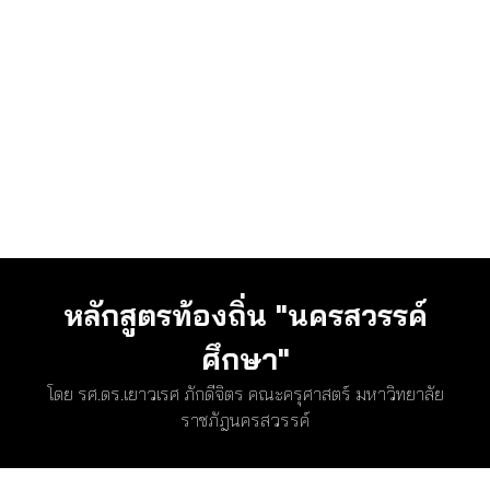
หลักสูตรท้องถิ่น "นครสวรรค์
ศึกษา"
โดย รศ.ดร.เยาวเรศ ภักดีจิตร
คณะครุศาสตร์ มหาวิทยาลัย
ราชภัฎนครสวรรค์