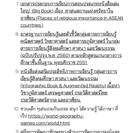
เอกสารประกอบการเรียนการสอนประเภทหนังสือเล่ม
ใหญ่ (ฺBig Book) เรื่อง ศาสนสถานแห่งศรัทธาใน
อาเซียน (Places of religious importance in ASEAN
countries.)
มาตรฐานการเรียนรู้และตัวชี้วัดกลุ่มสาระการเรียนรู้
คณิตศาสตร์ วิทยาศาสตร์ และสาระภูมิศาสตร์ ในกลุ่ม
สาระการเรียนรู้สังคมศึกษา ศาสนา และวัฒนธรรม
(ฉบับปรับปรุง พ.ศ. 2560) ตามหลักสูตรแกนกลางการ
ศึกษาขั้นพื้นฐาน พุทธศักราช 2551
หนังสือส่งเสริมประสิทธิภาพการเรียนรู้ กลุ่มสารการ
เรียนรู้สังคมศึกษา ศาสนา และวัฒนธรรม
(Infographic Book & Augmented Reality) เนื้อหา
วิชาภูมิศาสตร์ เศรษฐศาสตร์ ประวัติศาสตร์ไทย
ประวัติศาสตร์สากล และอาเซียน.
ชวนเด็ก ๆเล่นเกมกันเถอะ สนุก ได้ความรู้ ได้ภาษา ที่
เว็ป
https://world-geography-
games.com/world.html
คู่มือการพัฒนาทักษะทางด้านการจัดการอารมณ์และ