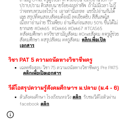
ปราบปราม ติวสอบนายร้อย4เหล่าทัพ ถ้าไม่มีเวลา ไม่รู้
ว่าจะทบทวนอะไรบ้าง เอาเท่านี้แหละ แชร์ไปอ่านกันได้
เลย สรุปที่คนสอบสังคมต้องมี ละเอียดยิบ สีสันสดใส
เนื้อหาอ่านง่าย รีวิวเพียบ อ่านคืนก่อนสอบ 50% ขึ้นได้ไม่
ยากเลย
#Dek65 #Dek66 #Dek67 #TCAS65
#สังคมศึกษา #9วิชาสามัญสังคม #Onetสังคม #ครูผู้ช่วย
สังคมศึกษา #สรุปสังคม #ครูสังคม
คลิกเพื่อเปิด
เอกสาร
วิชา PAT 5 ความถนัดทางวิชาชีพครู
เฉลยข้อสอบ วิชา 75 ความถนัดทางวิชาชีพครู Pre PAT5
คลิกเพื่อเปิดเอกสาร
วีดีโอ
สรุปความรู้สังคมศึกษาฯ ม.ปลาย (ม.4 - 6)
ติวสังคมศึกษา โรงเรียนหอวัง
คลิก
รับชมวีดีโอติวผ่าน
facebook
คลิก