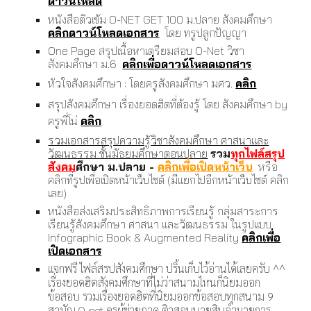
ดาวน์โหลด
หนังสือติวเข้ม O-NET GET 100 ม.ปลาย สังคมศึกษา
คลิกดาวน์โหลดเอกสาร
โดย ทรูปลูกปัญญา
One Page สรุปเนื้อหาเตรียมสอบ O-Net วิชา
สังคมศึกษา ม.6
คลิกเพื่อดาวน์โหลดเอกสาร
หัวใจสังคมศึกษา : โดยครูสังคมศึกษา มศว.
คลิก
สรุปสังคมศึกษา เรื่องยอดฮิตที่ต้องรู้ โดย สังคมศึกษา by
ครูพี่โน่
คลิก
รวมเอกสารสรุปความรู้วิชาสังคมศึกษา ศาสนาและ
วัฒนธรรม ชั้นมัธยมศึกษาตอนปลาย
รวม
ทุกไฟล์สรุป
สังคม
ศึกษา ม.ปลาย -
คลิกเพื่อเปิดหน้าเว็บ
หรือ
คลิกที่รูปเพื่อเปิดหน้าเว็บไซต์ (มีแยกไปอีกหน้าเว็บไซต์ คลิก
เลย)
หนังสือส่งเสริมประสิทธิภาพการเรียนรู้ กลุ่มสาระการ
เรียนรู้สังคมศึกษา ศาสนา และวัฒนธรรม ในรูปแบบ
Infographic Book & Augmented Reality
คลิกเพื่อ
เปิดเอกสาร
แจกฟรี ไฟล์สรปสังคมศึกษา ปริ้นเก็บไว้อ่านได้เลยครับ ^^
เรื่องยอดฮิตสังคมศึกษาที่ไม่ว่าสนามไหนก็นิยมออก
ข้อสอบ รวมเรื่องยอดฮิตที่นิยมออกข้อสอบทุกสนาม 9
สามัญ O-net ครูผู้ช่วยภาค ติวสอบนายสิบอำนวยการ-