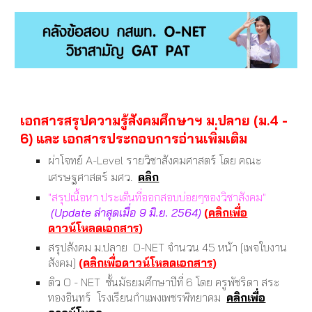
เอกสารสรุปความรู้
สังคมศึกษาฯ ม.ปลาย (ม.4 -
6) และ เอกสารประกอบการอ่านเพิ่มเติม
ผ่าโจทย์ A-Level รายวิชาสังคมศาสตร์ โดย คณะ
เศรษฐศาสตร์ มศว.
คลิก
"สรุปเนื้อหา ประเด็นที่ออกสอบบ่อยๆของวิชาสังคม"
(Update ล่าสุดเมื่อ 9 มิ.ย. 2564)
(
คลิกเพื่อ
ดาวน์โหลดเอกสาร
)
สรุปสังคม ม.ปลาย O-NET จำนวน 45 หน้า [เพจใบงาน
สังคม]
(คลิกเพื่อดาวน์โหลดเอกสาร)
ติว O - NET ชั้นมัธยมศึกษาปีที่ 6 โดย ครูพัชริดา สระ
ทองอินทร์ โรงเรียนกำแพงเพชรพิทยาคม
คลิกเพื่อ