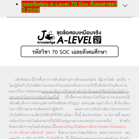
เฉลยข้อสอบ
A-Level 70 Soc สังคมศาสตร์
ปี 256
8
คลังข้อสอบนี้เกิดขึ้นจากการสืบค้นผ่านทางสังคมออนไลน์ มีผู้แจกไฟล์ และอื่น ๆ
โดยผู้จัดทำเว็บไซต์มีความประสงค์โดยเจตน
าที่จะรวบรวมไว้เป็นที่เดียวกันเพื่อความ
สะดวกในการค้นหาและ
เผยแพร่เพื่อการศึกษาสำหรับนักเรียนแล
ะผู้ที่สนใจโดยไม่มีการ
แสวงหากำไรจากการจัดทำในครั้งนี้
[ทั้งนี้หากพบข้อสอบใดที่ไม่สามารถเผยแพร่ได้
เพื่อหลีกเลี่ยงการผิดกฎหมายทรัพย์สินทางปัญญา และกฎหมายฉบับอื่น ๆ ที่เกี่ยวข้อง
ในการนี้ท่านสามารถติดต่อทางผู้จัดทำ และทางเราจะรีบดำเนินการลบออกจาก
เว็บไซต์ด้วยความเต็มใจให้ทันทีที่ได้รับแจ้งมา ทั้งนี้ ต้องขออภัยมา ณ โอกาสนี้ และจะ
ระมัดระวังการนำไฟล์เอกสารที่ไม่ได้รับอนุญาตมาเผยแพร่อย่างเคร่งครัด] สำหรับ
ข้อสอบที่ปรากฎในคลังข้อสอบนี้
โดยส่วนใหญ่เป็นข้อสอบที่ออกโดยสถาบันทดสอบ
ทางการศึกษาระดับชาติ [สทศ.]
ซึ่งสามารถดาวโหลดได้ผ่าน
www.niets.or.th
และ
แหล่งอื่น ๆ ที่อ้างอิงไว้ในเว็บไซต์นี้แล้ว
ทั้งนี้ผู้จัดทำขอขอบคุณทุกแหล่งข้อมูล สำหรับ