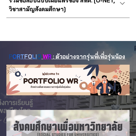
รวมข้อสอบฉบับเผยแพร่ของ สทศ. [O-NET,
วิชาสามัญสังคมศึกษา]
P
O
R
T
F
O
L
I
O
W
R
: ตัวอย่างจากรุ่นพี่เพื่อรุ่นน้อง