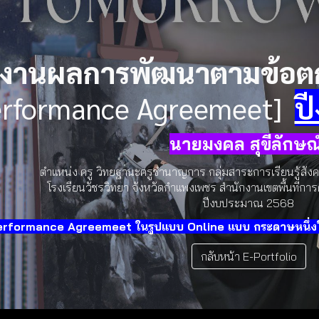
ip to main content
Skip to navigat
งานผลการพัฒนาตามข้อต
erformance Agreemeet]
ป
นายมงคล สุขีลักษณ
ตำแหน่ง ครู วิทยฐานะครูชำนาญการ กลุ่มสาระการเรียนรู้
โรงเรียนวัชรวิทยา จังหวัดกำแพงเพชร สำนักงานเขตพื้นที่
ปีงบประมาณ 256
8
rformance Agreemeet ในรูปแบบ Online แบบ กระดาษหนึ่งใบ
กลับหน้า E-Portfolio