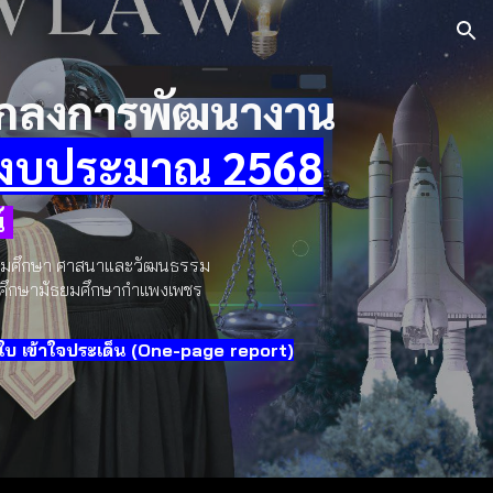
ion
กลงการพัฒนางาน
ีงบประมาณ 256
8
์
สังคมศึกษา ศาสนาและวัฒนธรรม
การศึกษามัธยมศึกษากำแพงเพชร
 เข้าใจประเด็น (One-page report)