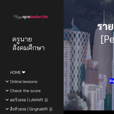
Sk
ราย
[P
ครูนาย
สังคมศึกษา
HOME ❤
Pe
Online lessons
Check the score
ลอว์วอรอ | LAWWR 🥇
สิงห์วอรอ | SinghaWR 🥇